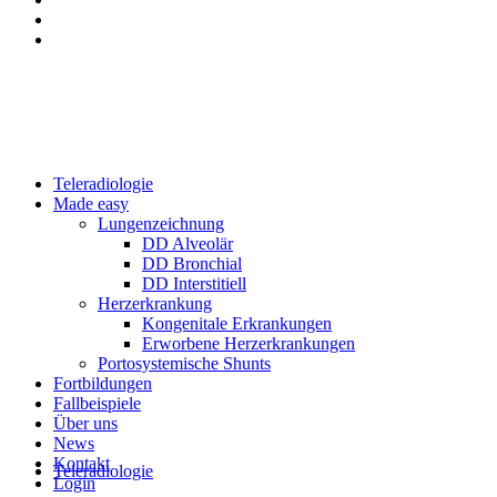
Teleradiologie
Made easy
Lungenzeichnung
DD Alveolär
DD Bronchial
DD Interstitiell
Herzerkrankung
Kongenitale Erkrankungen
Erworbene Herzerkrankungen
Portosystemische Shunts
Fortbildungen
Fallbeispiele
Über uns
News
Kontakt
Teleradiologie
Login