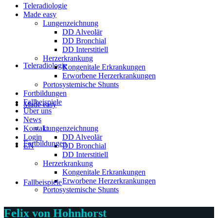
Teleradiologie
Made easy
Lungenzeichnung
DD Alveolär
DD Bronchial
DD Interstitiell
Herzerkrankung
Teleradiologie
Kongenitale Erkrankungen
Erworbene Herzerkrankungen
Portosystemische Shunts
Fortbildungen
Fallbeispiele
Made easy
Über uns
News
Kontakt
Lungenzeichnung
Login
DD Alveolär
Fortbildungen
EN
DD Bronchial
DD Interstitiell
Herzerkrankung
Kongenitale Erkrankungen
Erworbene Herzerkrankungen
Fallbeispiele
Portosystemische Shunts
Felix von Hohnhorst