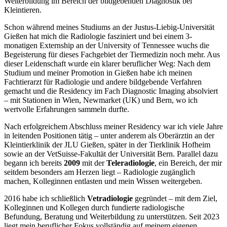
Weiterbildung im Bereich der bildgebenden Diagnostik bei
Kleintieren.
Schon während meines Studiums an der Justus-Liebig-Universität
Gießen hat mich die Radiologie fasziniert und bei einem 3-
monatigen Externship an der University of Tennessee wuchs die
Begeisterung für dieses Fachgebiet der Tiermedizin noch mehr. Aus
dieser Leidenschaft wurde ein klarer beruflicher Weg: Nach dem
Studium und meiner Promotion in Gießen habe ich meinen
Fachtierarzt für Radiologie und andere bildgebende Verfahren
gemacht und die Residency im Fach Diagnostic Imaging absolviert
– mit Stationen in Wien, Newmarket (UK) und Bern, wo ich
wertvolle Erfahrungen sammeln durfte.
Nach erfolgreichem Abschluss meiner Residency war ich viele Jahre
in leitenden Positionen tätig – unter anderem als Oberärztin an der
Kleintierklinik der JLU Gießen, später in der Tierklinik Hofheim
sowie an der VetSuisse-Fakultät der Universität Bern. Parallel dazu
begann ich bereits
2009
mit der
Teleradiologie
, ein Bereich, der mir
seitdem besonders am Herzen liegt – Radiologie zugänglich
machen, Kolleginnen entlasten und mein Wissen weitergeben.
2016 habe ich schließlich
Vetradiologie
gegründet – mit dem Ziel,
Kolleginnen und Kollegen durch fundierte radiologische
Befundung, Beratung und Weiterbildung zu unterstützen. Seit 2023
liegt mein beruflicher Fokus vollständig auf meinem eigenen