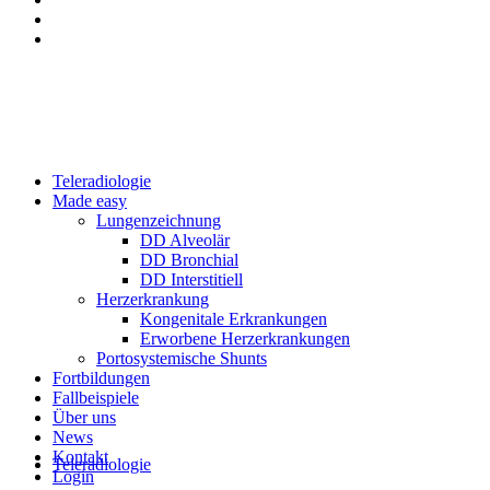
Teleradiologie
Made easy
Lungenzeichnung
DD Alveolär
DD Bronchial
DD Interstitiell
Herzerkrankung
Kongenitale Erkrankungen
Erworbene Herzerkrankungen
Portosystemische Shunts
Fortbildungen
Fallbeispiele
Über uns
News
Kontakt
Teleradiologie
Login